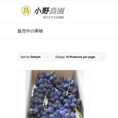
販売中の果物
Sort by
Display
Default
15 Products per page