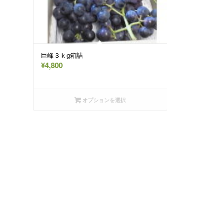
巨峰３ｋg箱詰
¥
4,800
オプションを選択