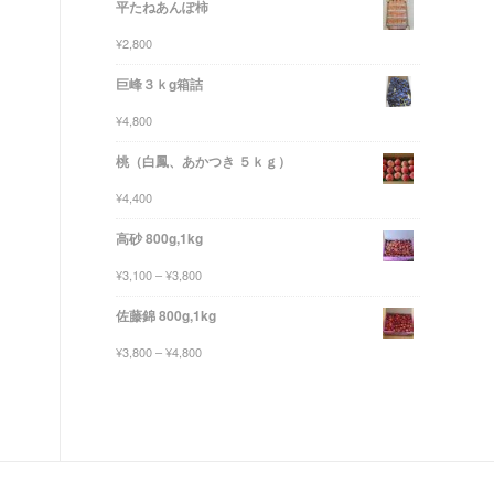
平たねあんぽ柿
¥
2,800
巨峰３ｋg箱詰
¥
4,800
桃（白鳳、あかつき ５ｋｇ）
¥
4,400
高砂 800g,1kg
¥
3,100
–
¥
3,800
佐藤錦 800g,1kg
¥
3,800
–
¥
4,800