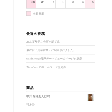
30
31
1
2
3
4
5
土日祝日
最近の投稿
あんぽ柿干し小屋を建てる。
素朴社「定年就農」に紹介されました。
wordpressの海外テーマでホームページを更新
WordPressでホームページを更新
商品
甲州百目あんぽ柿
¥
3,800